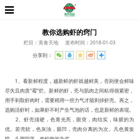
教你选购虾的窍门
栏目：美食天地
发布时间：2018-01-03
分享到：
1、看新鲜程度，越新鲜的虾就越鲜美，否则便会鲜味
尽失且肉质“霉”烂。新鲜的虾，壳与肌肉之间粘得很紧密，
用手剥取虾肉时，需要稍用一些力气才能剥掉虾壳。再之，
选购活虾时，如果虾不时产生气泡的话，也是新鲜的表现。
2、虾壳须硬，色青光亮，眼突，肉结实，味腥的为
优。若壳软，色灰浊，眼凹，壳肉分离的为次。凡色黄发
暗，头脚脱落，肉松散的为劣。